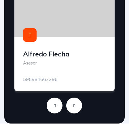
Alfredo Flecha
Asesor
595984662296